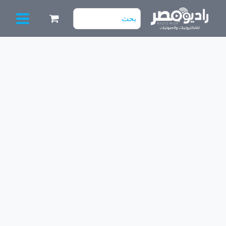
خطي
البحث
لى
عن:
لمحتوى
كمية
S
35