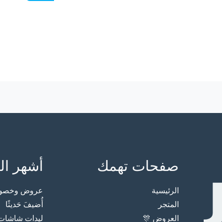
صفحات تهمك
أشهر ال
الرئيسية
عروض وخصوما
المتجر
أُضيفَ حَديثًا
العروض 🎊
ليدات شاشات