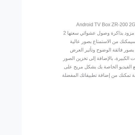
Android TV Box ZR-200 2GB
Android TV Box هو جهاز عالي الأداء يعمل على أحدث إصدار من Android 9 مزود بذاكرة وصول عشوائي سعتها 2
ثر مرونة سيمكنك من الاستمتاع بصور عالية
ب باستخدام منافذ USB تدعم دقة تصل إلى 4K. استمتع بصور فائقة الوضوح وتأثير العرض
ت الكبيرة، بالإضافة إلى تخزين الصور
ار HDMI لمشاهدة الصور ومقاطع الفيديو الخاصة بك بشكل مريح على
ة تمكنك من إضافة تطبيقاتك المفضلة