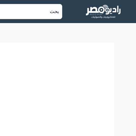
خطي
البحث
لى
عن:
لمحتوى