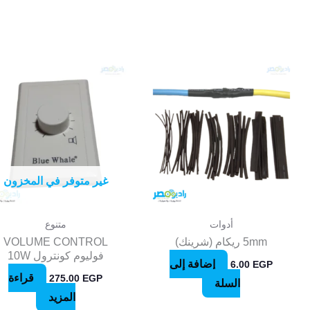
غير متوفر في المخزون
أدوات
متنوع
5mm ريكام (شرينك)
VOLUME CONTROL
فوليوم كونترول 10W
إضافة إلى
6.00
EGP
قراءة
275.00
EGP
السلة
المزيد