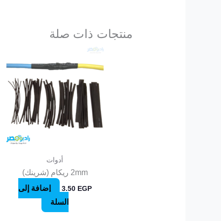
منتجات ذات صلة
أدوات
2mm ريكام (شرينك)
إضافة إلى
3.50
EGP
السلة