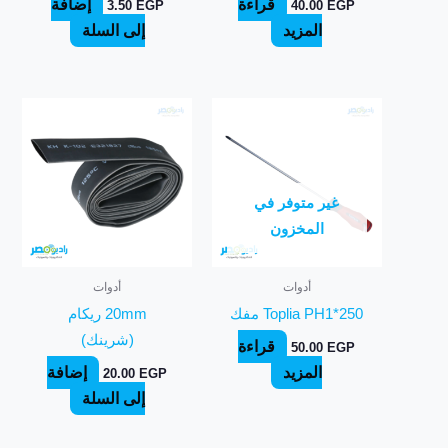
قراءة
إضافة
3.50
EGP
40.00
EGP
المزيد
إلى السلة
غير متوفر في
المخزون
أدوات
أدوات
Toplia PH1*250 مفك
20mm ريكام
(شرينك)
قراءة
50.00
EGP
المزيد
إضافة
20.00
EGP
إلى السلة