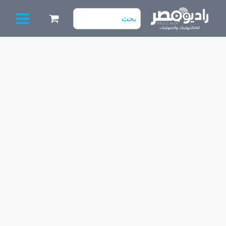
خطي
البحث
لى
عن:
لمحتوى
كمية
D
2394