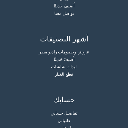
أُضيفَ حَديثًا
تواصل معنا
أشهر التصنيفات
عروض وخصومات راديو مصر
أُضيفَ حَديثًا
ليدات شاشات
قطع الغيار
حسابك
تفاصيل حسابي
طلباتي
العناوين