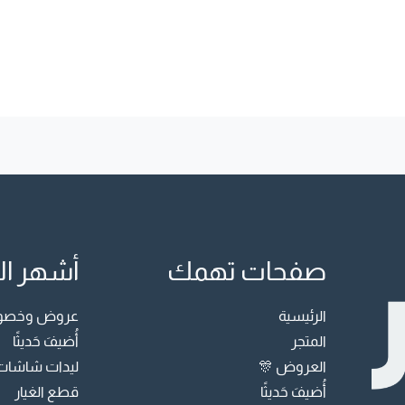
صفحات تهمك
أشهر ال
الرئيسية
عروض وخصوما
المتجر
أُضيفَ حَديثًا
العروض 🎊
ليدات شاشات
أُضيفَ حَديثًا
قطع الغيار