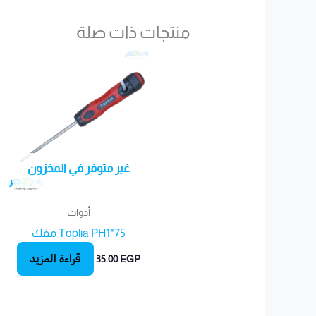
منتجات ذات صلة
غير متوفر في المخزون
أدوات
Toplia PH1*75 مفك
قراءة المزيد
35.00
EGP