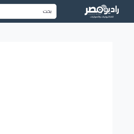
خطي
البحث
عن:
لى
لمحتوى