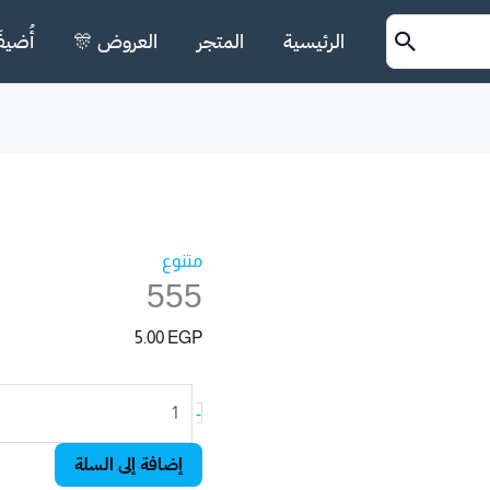
الرئيسية
المتجر
العروض 🎊
أُضيف
كمية
555
متنوع
555
5.00
EGP
-
إضافة إلى السلة