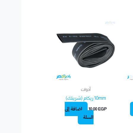
أدوات
10mm ريكام (شرينك)
إضافة إلى
10.00
EGP
السلة