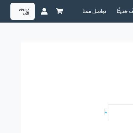
تسوق
َ حَديثًا
تواصل معنا
الآن
+