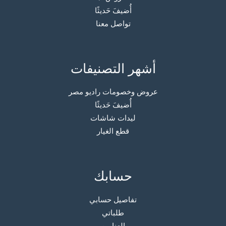
أُضيفَ حَديثًا
تواصل معنا
أشهر التصنيفات
عروض وخصومات راديو مصر
أُضيفَ حَديثًا
ليدات شاشات
قطع الغيار
حسابك
تفاصيل حسابي
طلباتي
العناوين