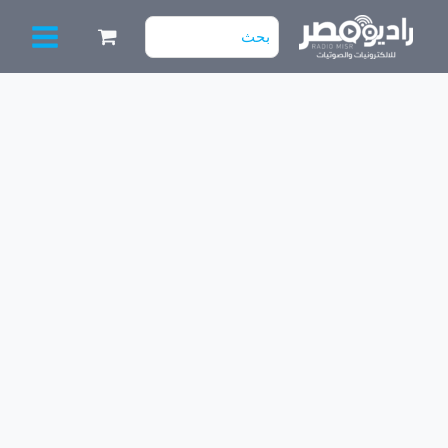
خطي
البحث
لى
عن:
لمحتوى
كمية
40N60