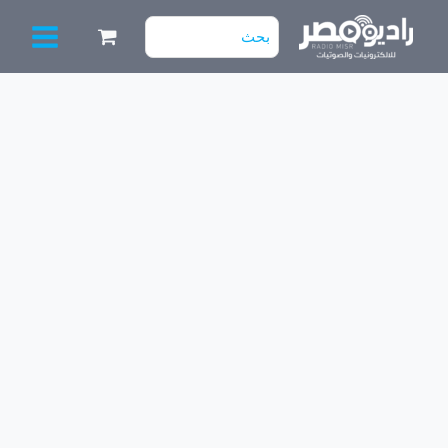
خطي
البحث
لى
عن:
لمحتوى
كمية
USB
ذكر