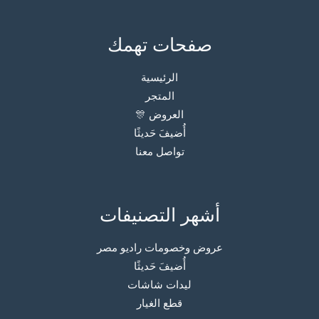
صفحات تهمك
الرئيسية
المتجر
العروض 🎊
أُضيفَ حَديثًا
تواصل معنا
أشهر التصنيفات
عروض وخصومات راديو مصر
أُضيفَ حَديثًا
ليدات شاشات
قطع الغيار