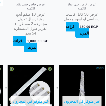
عرض خاص حتي نفاذ
عرض خاص حتي نفاذ
الكمية
الكمية
عرض 50 كابل كاست
عرض 10 طقم أيدج
رصاصى او اسود محمل
يونيفرسال تعديل
مجموعه 2 مسطره +
قراءة
650.00
EGP
انفرتر طول المسطره
المزيد
54 سم
قراءة
1,000.00
EGP
المزيد
غير متوفر في المخزون
غير متوفر في المخزون