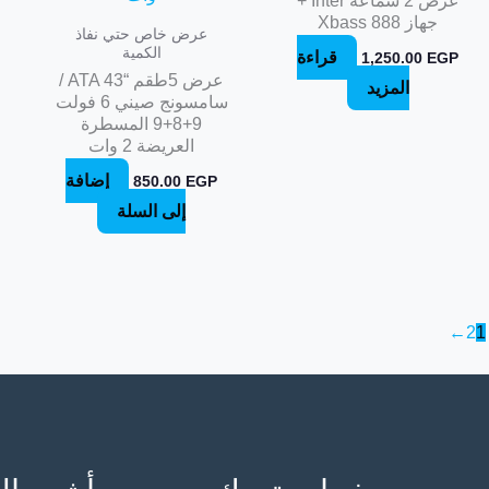
عرض 2 سماعه Inter +
جهاز Xbass 888
عرض خاص حتي نفاذ
الكمية
قراءة
1,250.00
EGP
عرض 5طقم “ATA 43 /
المزيد
سامسونج صيني 6 فولت
9+8+9 المسطرة
العريضة 2 وات
إضافة
850.00
EGP
إلى السلة
←
2
1