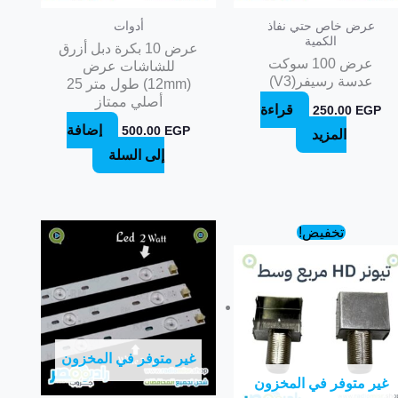
عرض خاص حتي نفاذ
أدوات
الكمية
عرض 10 بكرة دبل أزرق
عرض 100 سوكت
للشاشات عرض
عدسة رسيفر(V3)
(12mm) طول متر 25
أصلي ممتاز
قراءة
250.00
EGP
إضافة
500.00
EGP
المزيد
إلى السلة
السعر
السعر
تخفيض!
الأصلي
الحالي
هو:
هو:
425.00 EGP.
475.00 EGP.
غير متوفر في المخزون
غير متوفر في المخزون