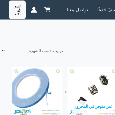
تسو
يفَ حَديثًا
تواصل معنا
ق
الآن
غير متوفر في المخزون