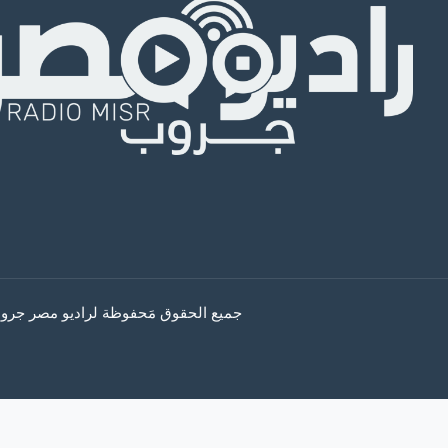
جميع الحقوق مَحفوظة لراديو مصر جروب © 