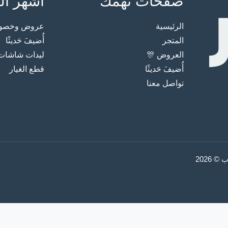
صفحات تهمك
أشهر ال
الرئيسية
عروض وخصوما
المتجر
أُضيفَ حَديثًا
العروض 🎊
ليدات شاشات
أُضيفَ حَديثًا
قطع الغيار
تواصل معنا
2026