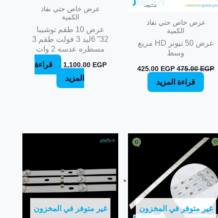
عرض خاص حتي نفاذ
الكمية
عرض خاص حتي نفاذ
عرض 10 طقم توشيبا
الكمية
32” 6ليد 3 فولت طقم 3
عرض 50 تيونر HD مربع
مسطره عدسه 2 وات
وسط
قراءة
1,100.00
EGP
425.00
EGP
475.00
EGP
المزيد
قراءة المزيد
غير متوفر في المخزون
غير متوفر في المخزون