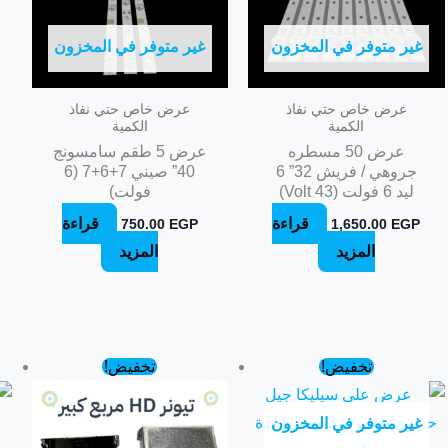
غير متوفر في المخزون
غير متوفر في المخزون
عرض خاص حتي نفاذ
عرض خاص حتي نفاذ
الكمية
الكمية
عرض 50 مسطره
عرض 5 طقم سامسونج
جروهي / فريش 32” 6
40” صيني 7+6+7 (6
ليد 6 فولت (43 Volt)
فولت)
قراءة
قراءة
750.00
EGP
1,650.00
EGP
المزيد
المزيد
السعر
السعر
السعر
السعر
تخفيض!
تخفيض!
الأصلي
الحالي
الأصلي
الحالي
هو:
هو:
هو:
هو:
450.00 EGP.
550.00 EGP.
1,200.00 EGP.
1,600.00 EGP.
غير متوفر في المخزون