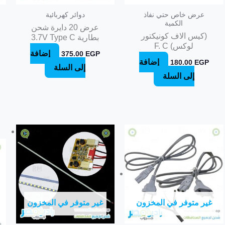
عرض خاص حتي نفاذ
دوائر كهربائية
الكمية
عرض 20 دايرة شحن
(كيس الاف كونيكتور
بطارية 3.7V Type C
لوكس) F. C
إضافة
375.00
EGP
إضافة
180.00
EGP
إلى السلة
إلى السلة
غير متوفر في المخزون
غير متوفر في المخزون