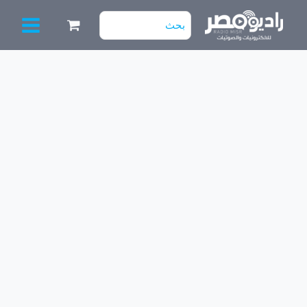
خطي
البحث
لى
عن:
لمحتوى
كمية
UC
3842