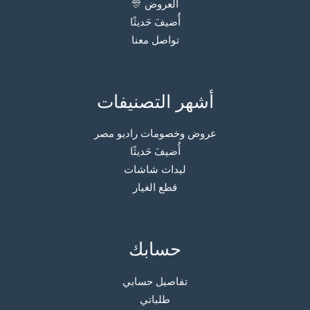
العروض 🎊
أُضيفَ حَديثًا
تواصل معنا
أشهر التصنيفات
عروض وخصومات راديو مصر
أُضيفَ حَديثًا
ليدات شاشات
قطع الغيار
حسابك
تفاصيل حسابي
طلباتي