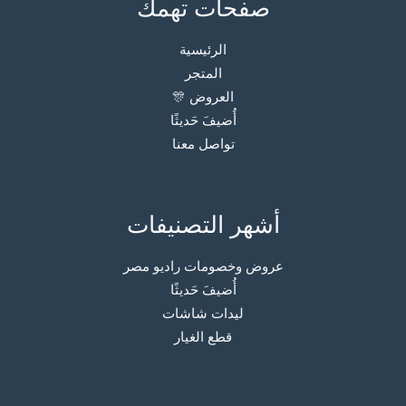
صفحات تهمك
الرئيسية
المتجر
العروض 🎊
أُضيفَ حَديثًا
تواصل معنا
أشهر التصنيفات
عروض وخصومات راديو مصر
أُضيفَ حَديثًا
ليدات شاشات
قطع الغيار