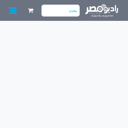
خطي
البحث
لى
عن:
لمحتوى
كمية
TT
2190