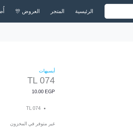
الرئيسية
المتجر
العروض 🎊
أُض
أيسيهات
TL 074
10.00
EGP
TL 074
غير متوفر في المخزون