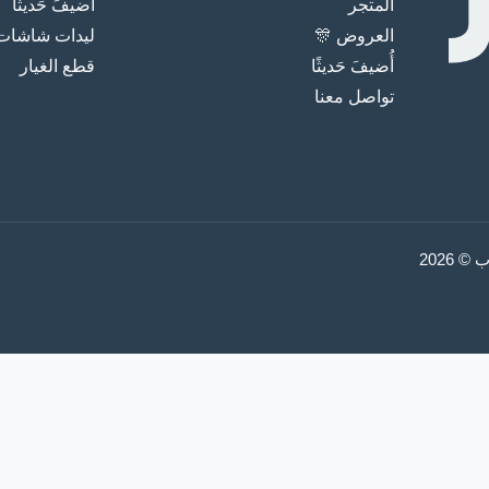
المتجر
أُضيفَ حَديثًا
العروض 🎊
ليدات شاشات
أُضيفَ حَديثًا
قطع الغيار
تواصل معنا
2026