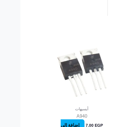
أيسيهات
A940
إضافة إلى
7.00
EGP