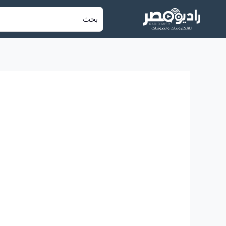
خطي
البحث
لى
عن:
لمحتوى