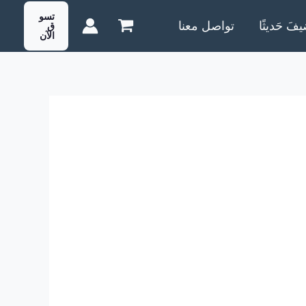
تسو
يفَ حَديثًا
تواصل معنا
ق
الآن