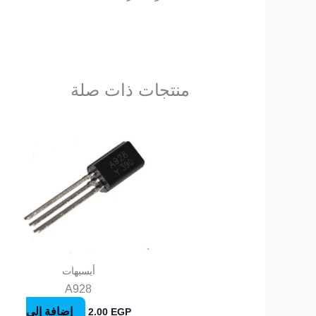
منتجات ذات صلة
أيسيهات
A928
إضافة إلى
2.00
EGP