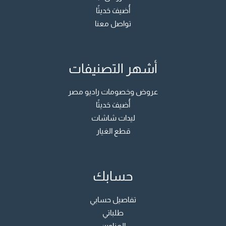
أُضيفَ حَديثًا
تواصل معنا
أشهر التصنيفات
عروض وخصومات راديو مصر
أُضيفَ حَديثًا
ليدات شاشات
قطع الغيار
حسابك
تفاصيل حسابي
طلباتي
العناوين