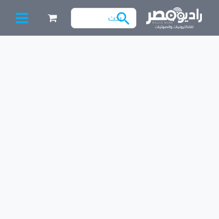
خطي
البحث
لى
عن:
لمحتوى
Filter
كمية
TL
074