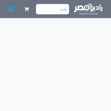
خطي
البحث
لى
عن:
لمحتوى