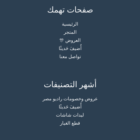
صفحات تهمك
الرئيسية
المتجر
العروض 🎊
أُضيفَ حَديثًا
تواصل معنا
أشهر التصنيفات
عروض وخصومات راديو مصر
أُضيفَ حَديثًا
ليدات شاشات
قطع الغيار