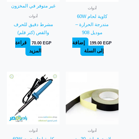
غير متوفر في المخزون
أدوات
أدوات
كاوية لحام 60W
متدرجة الحرارة –
مشرط دقيق للحرف
موديل 908
والقص (كتر قلم)
إضافة
قراءة
70.00
EGP
199.00
EGP
إلى السلة
المزيد
أدوات
أدوات
لاصق قماش 30 متر
كاوية لحام جوت 60W