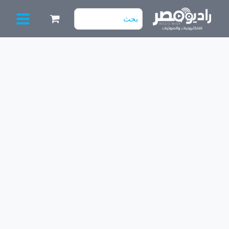
خطي
البحث
لى
عن:
لمحتوى
كمية
TDA
2005