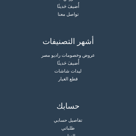
أُضيفَ حَديثًا
تواصل معنا
أشهر التصنيفات
عروض وخصومات راديو مصر
أُضيفَ حَديثًا
ليدات شاشات
قطع الغيار
حسابك
تفاصيل حسابي
طلباتي
العناوين