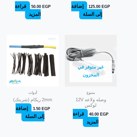
إضافة
قراءة
50.00
EGP
125.00
EGP
إلى السلة
المزيد
غير متوفر في
المخزون
متنوع
أدوات
وصله ولاعه 12V
2mm ريكام (شرينك)
لوكس
إضافة
3.50
EGP
قراءة
40.00
EGP
إلى السلة
المزيد