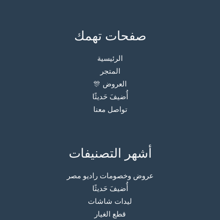
صفحات تهمك
الرئيسية
المتجر
العروض 🎊
أُضيفَ حَديثًا
تواصل معنا
أشهر التصنيفات
عروض وخصومات راديو مصر
أُضيفَ حَديثًا
ليدات شاشات
قطع الغيار