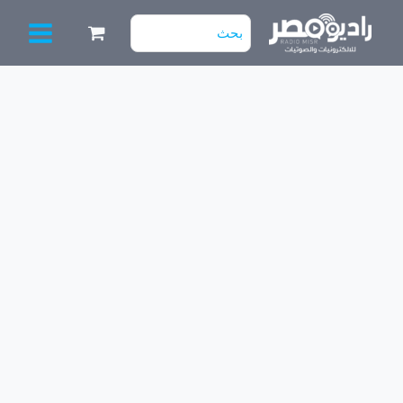
خطي
البحث
لى
عن:
لمحتوى
كمية
STEP
UP
MODULE
6009