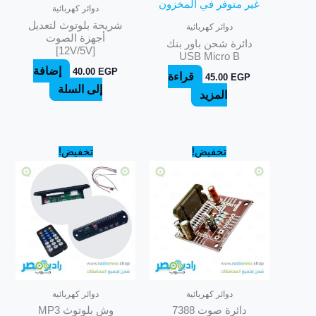
غير متوفر في المخزون
دوائر كهربائية
شريحة بلوتوث لتعديل
دوائر كهربائية
أجهزة الصوت
دائرة شحن باور بنك
[12V/5V]
USB Micro B
إضافة
40.00
EGP
قراءة
45.00
EGP
إلى السلة
المزيد
السعر
السعر
السعر
السعر
تخفيض!
تخفيض!
الأصلي
الحالي
الأصلي
الحالي
هو:
هو:
هو:
هو:
119.00 EGP.
130.00 EGP.
125.00 EGP.
150.00 EGP.
دوائر كهربائية
دوائر كهربائية
دائرة صوت 7388
وش بلوتوث MP3