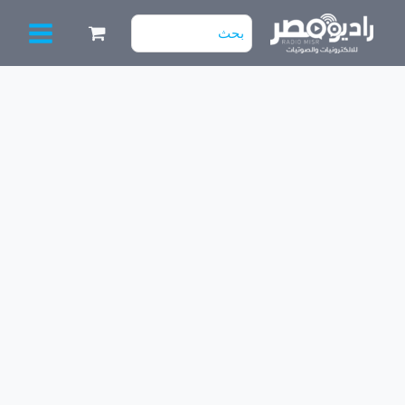
خطي
البحث
لى
عن:
لمحتوى
كمية
SMD
برس
برأس
مسح
ذهبي
4طرف