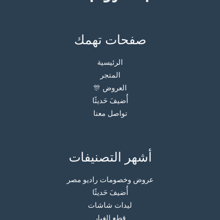
صفحات تهمك
الرئيسية
المتجر
العروض 🎊
أُضيفَ حَديثًا
تواصل معنا
أشهر التصنيفات
عروض وخصومات راديو مصر
أُضيفَ حَديثًا
ليدات شاشات
قطع الغيار