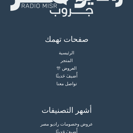
صفحات تهمك
الرئيسية
المتجر
العروض 🎊
أُضيفَ حَديثًا
تواصل معنا
أشهر التصنيفات
عروض وخصومات راديو مصر
أُضيفَ حَديثًا