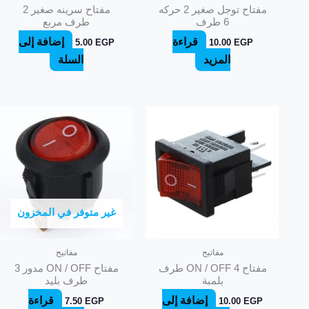
مفتاح توجل صغير 2 حركه
مفتاح سرينه صغير 2
6 طرف
طرف مربع
قراءة
إضافة إلى
5.00
EGP
10.00
EGP
المزيد
السلة
غير متوفر في المخزون
مفاتيح
مفاتيح
مفتاح ON / OFF 4 طرف
مفتاح ON / OFF مدور 3
بلمبة
طرف بليد
إضافة إلى
قراءة
7.50
EGP
10.00
EGP