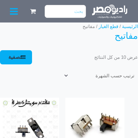
خطي
البحث
لى
عن:
لمحتوى
تم
الرئيسية
/
قطع الغيار
/ مفاتيح
مفاتيح
الفرز
حسب
الشهرة
تصفية
عرض ⁦10⁩ من كل النتائج