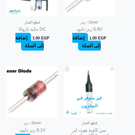
Zener - زنر
قطع الغيار
6.8V زنر دايود
DC نتاية بازوكا
إضافة
إضافة
3.00
EGP
1.00
EGP
إلى السلة
إلى السلة
غير متوفر في
المخزون
قطع الغيار
Zener - زنر
سن كاوية هوت اير
9.1V زنر دايود