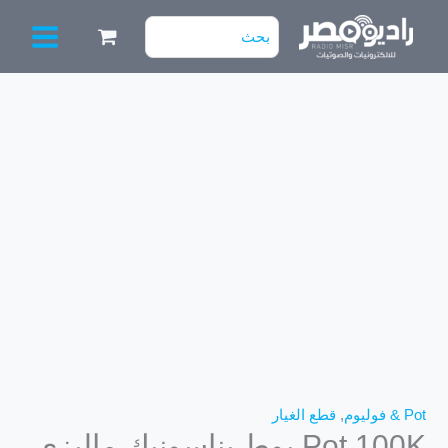
خطي
البحث
لى
عن:
لمحتوى
كمية
Pot
100K
بوط
بناسونيك
ماليزي
Pot & فوليوم
,
قطع الغيار
Pot 100K بوط بناسونيك ماليزي