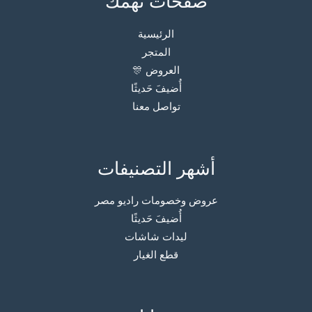
صفحات تهمك
الرئيسية
المتجر
العروض 🎊
أُضيفَ حَديثًا
تواصل معنا
أشهر التصنيفات
عروض وخصومات راديو مصر
أُضيفَ حَديثًا
ليدات شاشات
قطع الغيار