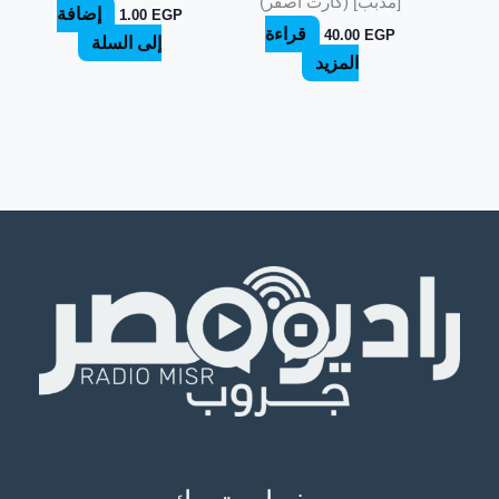
[مدبب] (كارت أصفر)
إضافة
1.00
EGP
قراءة
40.00
EGP
إلى السلة
المزيد