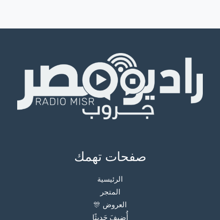
صفحات تهمك
الرئيسية
المتجر
العروض 🎊
أُضيفَ حَديثًا