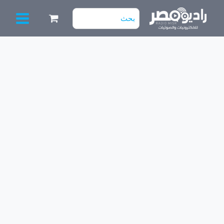
خطي
البحث
لى
عن:
لمحتوى
كمية
NCP1396AG