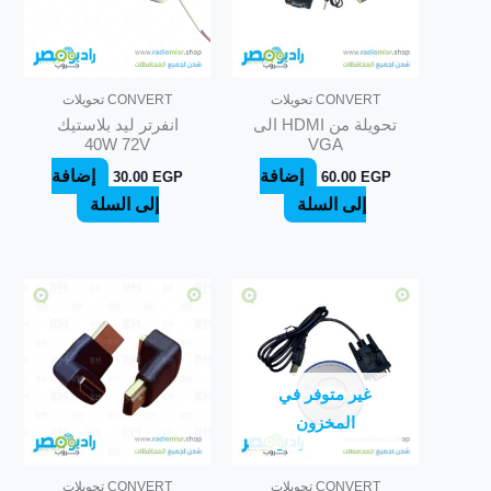
CONVERT تحويلات
CONVERT تحويلات
تحويلة من HDMI الى
انفرتر ليد بلاستيك
40W 72V
VGA
إضافة
إضافة
30.00
EGP
60.00
EGP
إلى السلة
إلى السلة
غير متوفر في
المخزون
CONVERT تحويلات
CONVERT تحويلات