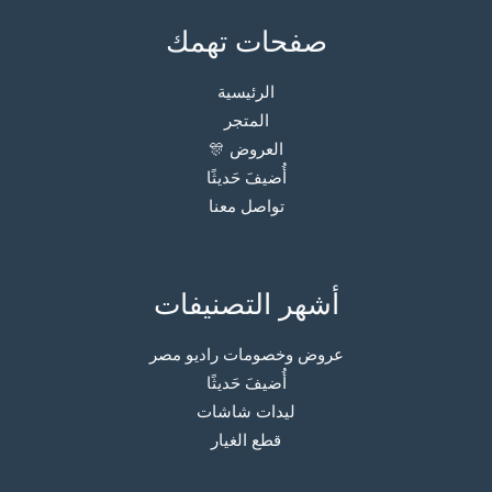
صفحات تهمك
الرئيسية
المتجر
العروض 🎊
أُضيفَ حَديثًا
تواصل معنا
أشهر التصنيفات
عروض وخصومات راديو مصر
أُضيفَ حَديثًا
ليدات شاشات
قطع الغيار