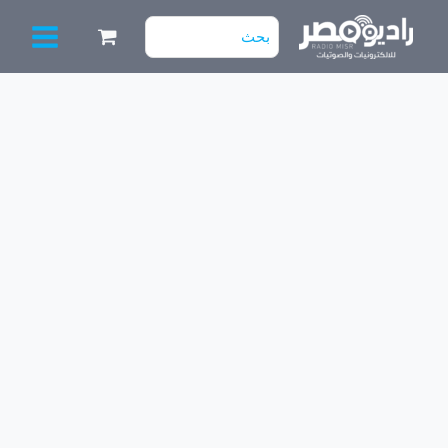
خطي
البحث
لى
عن:
لمحتوى