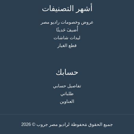
أشهر التصنيفات
عروض وخصومات راديو مصر
أُضيفَ حَديثًا
ليدات شاشات
قطع الغيار
حسابك
تفاصيل حسابي
طلباتي
العناوين
جميع الحقوق مَحفوظة لراديو مصر جروب © 2026