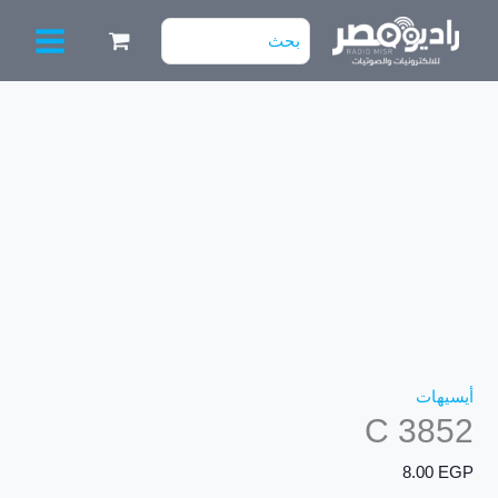
خطي
البحث
لى
عن:
لمحتوى
كمية
C
3852
أيسيهات
C 3852
8.00
EGP