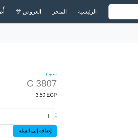
الرئيسية
المتجر
العروض 🎊
أُض
كمية
C
3807
متنوع
C 3807
3.50
EGP
-
إضافة إلى السلة