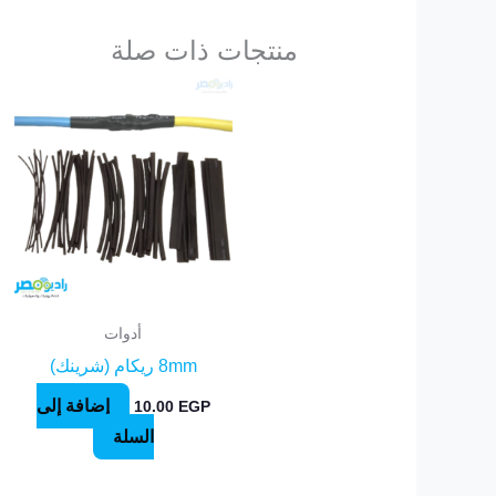
منتجات ذات صلة
أدوات
8mm ريكام (شرينك)
إضافة إلى
10.00
EGP
السلة