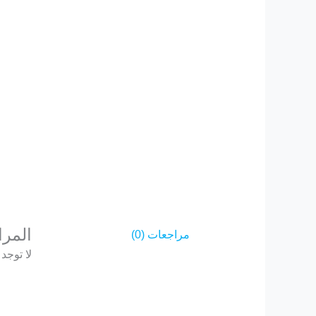
المر
مراجعات (0)
لا توجد