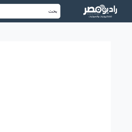
خطي
البحث
لى
عن:
لمحتوى