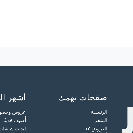
صفحات تهمك
أشهر ال
الرئيسية
عروض وخصوما
المتجر
أُضيفَ حَديثًا
العروض 🎊
ليدات شاشات