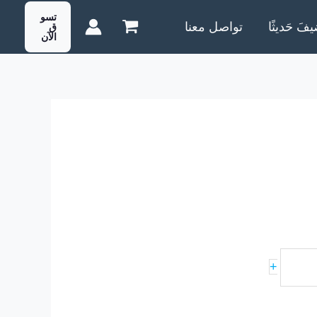
تسو
يفَ حَديثًا
تواصل معنا
ق
الآن
+