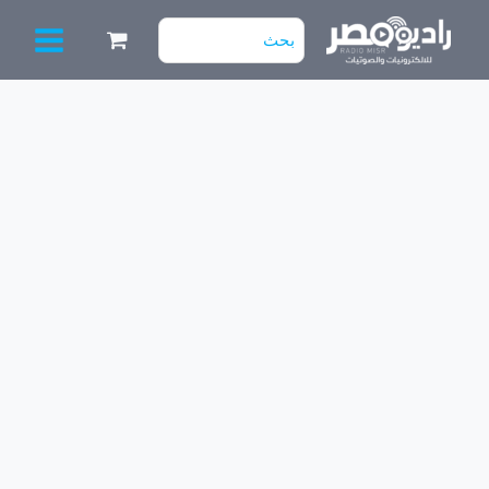
خطي
البحث
لى
عن:
لمحتوى
كمية
BC
558