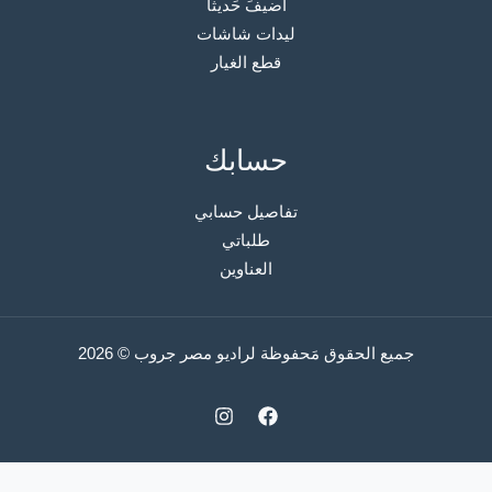
أُضيفَ حَديثًا
ليدات شاشات
قطع الغيار
حسابك
تفاصيل حسابي
طلباتي
العناوين
جميع الحقوق مَحفوظة لراديو مصر جروب © 2026