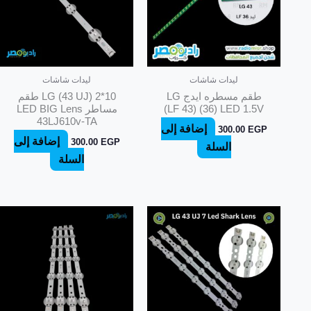
ليدات شاشات
ليدات شاشات
طقم مسطره ايدج LG
LG (43 UJ) 2*10 طقم
(LF 43) (36) LED 1.5V
مساطر LED BIG Lens
43LJ610v-TA
إضافة إلى
300.00
EGP
إضافة إلى
300.00
EGP
السلة
السلة