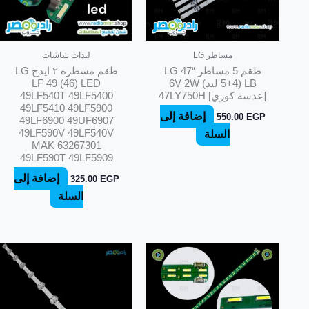
مساطر LG
ليدات شاشات
طقم 5 مساطر “47 LG
طقم مسطره ٢ ايدج LG
LB (5+4 ليد) 6V 2W
LF 49 (46) LED
[عدسة كوري] 47LY750H
49LF540T 49LF5400
49LF5410 49LF5900
إضافة إلى
550.00
EGP
49LF6900 49UF6907
49LF590V 49LF540V
السلة
MAK 63267301
49LF590T 49LF5909
إضافة إلى
325.00
EGP
السلة