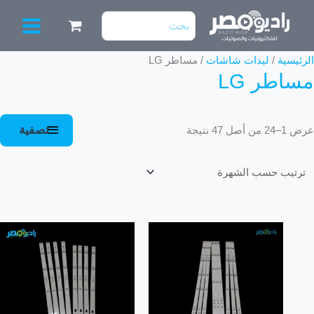
خطي
البحث
لى
عن:
لمحتوى
تم
الرئيسية
/
ليدات شاشات
/ مساطر LG
مساطر LG
الفرز
حسب
الشهرة
تصفية
عرض 1–24 من أصل 47 نتيجة