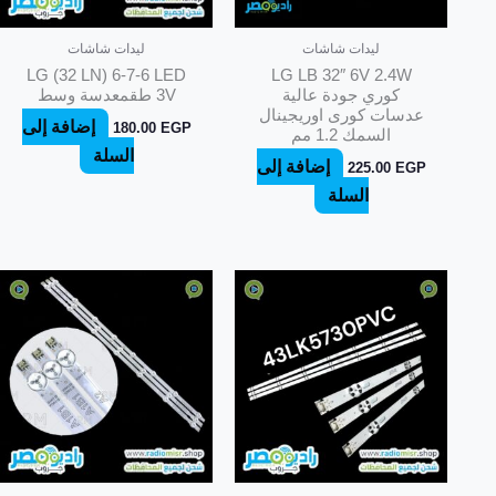
ليدات شاشات
ليدات شاشات
LG (32 LN) 6-7-6 LED
LG LB 32″ 6V 2.4W
كوري جودة عالية
3V طقمعدسة وسط
عدسات كورى اوريجينال
إضافة إلى
180.00
EGP
السمك 1.2 مم
السلة
إضافة إلى
225.00
EGP
السلة