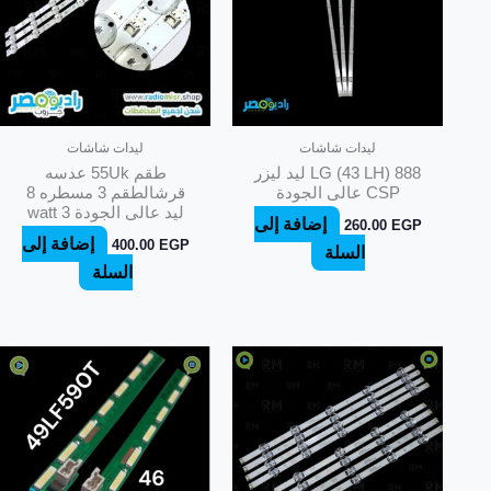
ليدات شاشات
ليدات شاشات
LG (43 LH) 888 ليد ليزر
طقم 55Uk عدسه
CSP عالى الجودة
قرشالطقم 3 مسطره 8
ليد عالى الجودة 3 watt
إضافة إلى
260.00
EGP
إضافة إلى
400.00
EGP
السلة
السلة