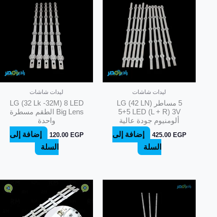
ليدات شاشات
ليدات شاشات
5 مساطر LG (42 LN)
LG (32 Lk -32M) 8 LED
5+5 LED (L + R) 3V
Big Lens الطقم مسطرة
ألومنيوم جودة عالية
واحدة
إضافة إلى
إضافة إلى
120.00
EGP
425.00
EGP
السلة
السلة