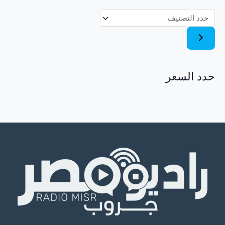
ص
ن
ي
ف
حدد السعر