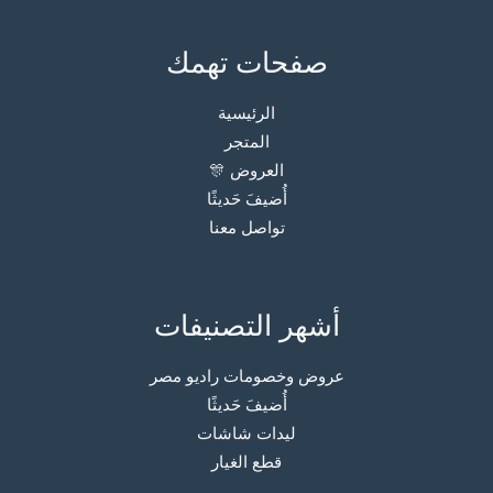
صفحات تهمك
الرئيسية
المتجر
العروض 🎊
أُضيفَ حَديثًا
تواصل معنا
أشهر التصنيفات
عروض وخصومات راديو مصر
أُضيفَ حَديثًا
ليدات شاشات
قطع الغيار