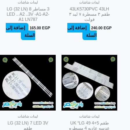
ليدات شاشات
ليدات شاشات
43LK5730PVC 43LH
3 مساطر LG (32 LN) 8
طقم ٣ مسطرة ٧ ليد ٣
LED .. A2 ..3V -A1-A2-
فولت
A1 LN787
إضافة إلى
إضافة إلى
165.00
EGP
240.00
EGP
السلة
السلة
ليدات شاشات
ليدات شاشات
طقم UK “LG 49 4+5
LG (32 LN) 7 LED 3V
عدسه عاديه 4 مسطره
طقم