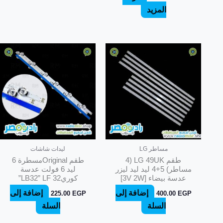
المزيد
مساطر LG
ليدات شاشات
طقم LG 49UK (4
‎طقم Originalمسطرة 6
مساطر) 5+4 ليد ليد ليزر
ليد 6 فولت عدسة
عدسة بيضاء [3V 2W]
كوريLB32” LF 32”
إضافة إلى
إضافة إلى
225.00
EGP
400.00
EGP
السلة
السلة