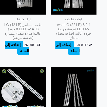
ليدات شاشات
ليدات شاشات
2.4 watt LG (32 LB) 6
طقم مساطر LG (42 LB)
LED 6V عدسة مربعة
8 LED 6V A+B جودة
جودة عالية اضاءة بيضاء
عاليةاضاءة بيضاء ممتازة
ممتازة
(عدسه مربعه)
إضافة إلى
إضافة إلى
260.00
EGP
120.00
EGP
السلة
السلة