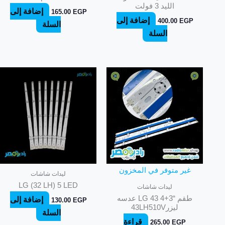
الليد 3 فولت
إضافة إلى
165.00
EGP
إضافة إلى
400.00
EGP
السلة
السلة
غير متوفر في المخزون
ليدات شاشات
LG (32 LH) 5 LED
ليدات شاشات
طقم “LG 43 4+3 عدسه
إضافة إلى
130.00
EGP
ليزر43LH510V
السلة
قراءة
265.00
EGP