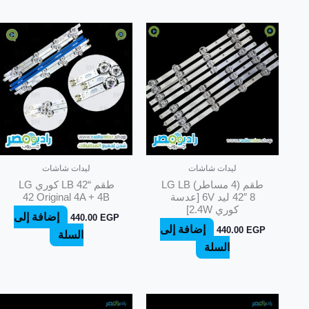
ليدات شاشات
ليدات شاشات
طقم (4 مساطر) LG LB
طقم “42 LB كوري LG
42″ 8 ليد 6V [عدسة
42 Original 4A + 4B
كوري 2.4W]
إضافة إلى
440.00
EGP
إضافة إلى
440.00
EGP
السلة
السلة