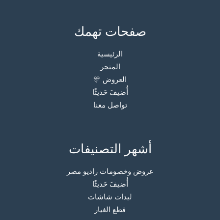
صفحات تهمك
الرئيسية
المتجر
العروض 🎊
أُضيفَ حَديثًا
تواصل معنا
أشهر التصنيفات
عروض وخصومات راديو مصر
أُضيفَ حَديثًا
ليدات شاشات
قطع الغيار