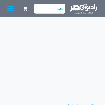
خطي
البحث
لى
عن:
لمحتوى
كمية
8.2V
زنر
دايود