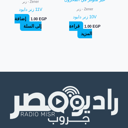
Zener - زنر
Zener - زنر
11V زنر دايود
10V زنر دايود
إضافة
1.00
EGP
قراءة
إلى السلة
1.00
EGP
المزيد