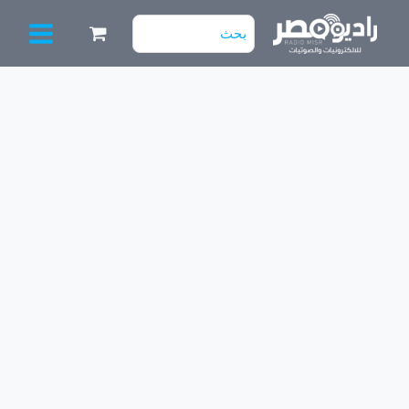
خطي
البحث
لى
عن:
لمحتوى
كمية
6A
فيوز
كبير