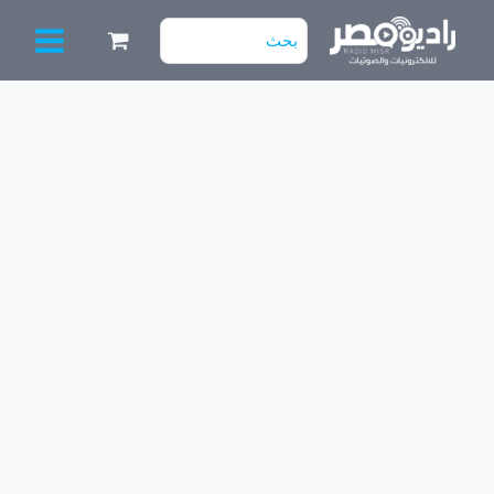
خطي
البحث
لى
عن:
لمحتوى
كمية
208017