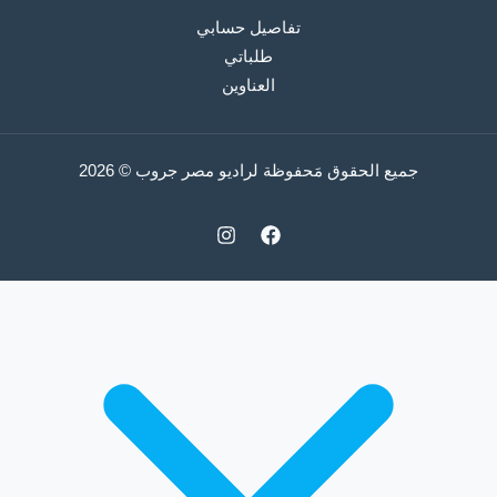
تفاصيل حسابي
طلباتي
العناوين
جميع الحقوق مَحفوظة لراديو مصر جروب © 2026