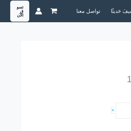
تسو
يفَ حَديثًا
تواصل معنا
ق
الآن
+