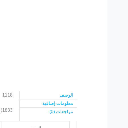
الوصف
1118
معلومات إضافية
1833( 1.8V + 3.3V )
مراجعات (0)