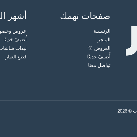
صفحات تهمك
أشهر ال
الرئيسية
عروض وخصوما
المتجر
أُضيفَ حَديثًا
العروض 🎊
ليدات شاشات
أُضيفَ حَديثًا
قطع الغيار
تواصل معنا
2026