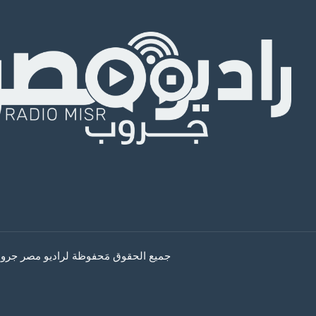
جميع الحقوق مَحفوظة لراديو مصر جروب © 