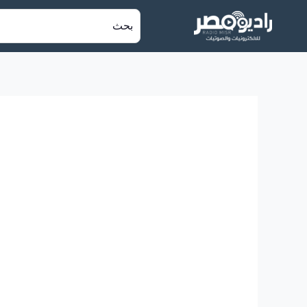
خطي
البحث
لى
عن:
لمحتوى