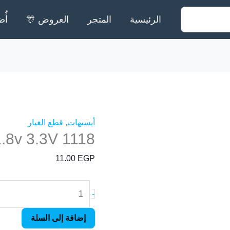
الرئيسية
المتجر
العروض 🎊
أُض
كمية
1118
1.8v
3.3V
أيسيهات
,
قطع الغيار
1118 1.8v 3.3V
11.00
EGP
-
إضافة إلى السلة