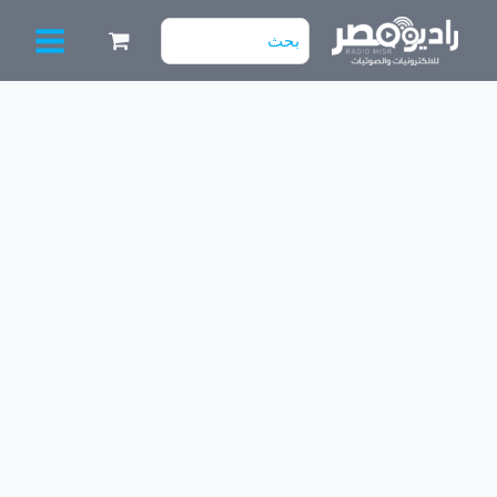
خطي
البحث
لى
عن:
لمحتوى
كمية
10A400HD