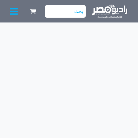
خطي
البحث
لى
عن:
لمحتوى
كمية
نتاية
جاك
مايك
1/4
بوصة
4
رجل
عقربة