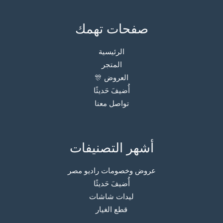
صفحات تهمك
الرئيسية
المتجر
العروض 🎊
أُضيفَ حَديثًا
تواصل معنا
أشهر التصنيفات
عروض وخصومات راديو مصر
أُضيفَ حَديثًا
ليدات شاشات
قطع الغيار