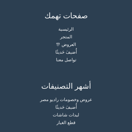
صفحات تهمك
الرئيسية
المتجر
العروض 🎊
أُضيفَ حَديثًا
تواصل معنا
أشهر التصنيفات
عروض وخصومات راديو مصر
أُضيفَ حَديثًا
ليدات شاشات
قطع الغيار