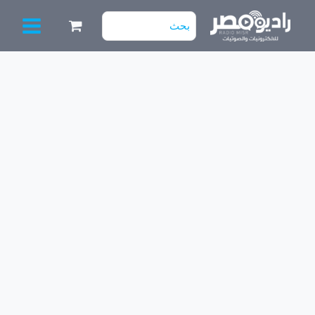
خطي
البحث
لى
عن:
لمحتوى
كمية
نايمة
USB
نتاية