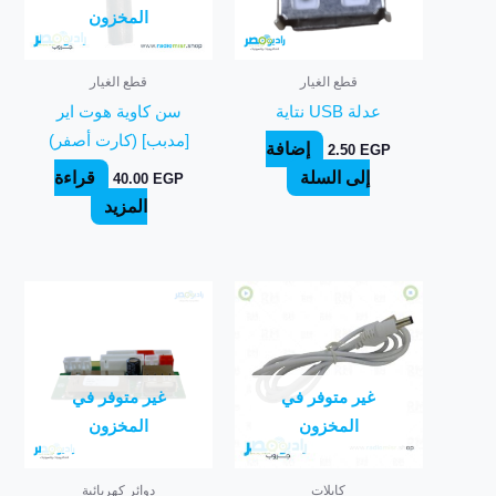
المخزون
قطع الغيار
قطع الغيار
عدلة USB نتاية
سن كاوية هوت اير
[مدبب] (كارت أصفر)
إضافة
2.50
EGP
إلى السلة
قراءة
40.00
EGP
المزيد
غير متوفر في
غير متوفر في
المخزون
المخزون
كابلات
دوائر كهربائية