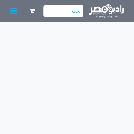
خطي
البحث
لى
عن:
لمحتوى