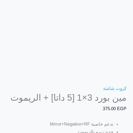
كروت شاشة
مين بورد 3×1 [5 داتا] + الريموت
375.00
EGP
تدعم خاصية Mirror+Negative+RF
جديد زيرو بالريموت