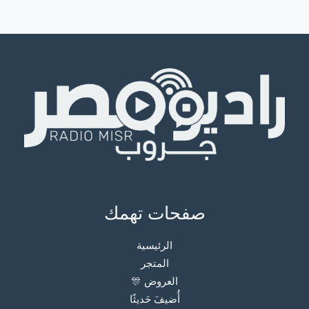
صفحات تهمك
الرئيسية
المتجر
العروض 🎊
أُضيفَ حَديثًا