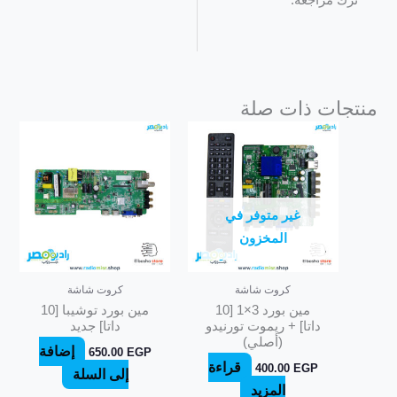
ترك مراجعة.
منتجات ذات صلة
غير متوفر في
المخزون
كروت شاشة
كروت شاشة
مين بورد 3×1 [10
مين بورد توشيبا [10
داتا] + ريموت تورنيدو
داتا] جديد
(أصلي)
إضافة
650.00
EGP
قراءة
400.00
EGP
إلى السلة
المزيد