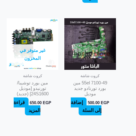
غير متوفر في
المخزون
كروت شاشة
كروت شاشة
55el 7100-49 مين
مين بورد توشيبا/
بورد تورنادو جديد
تورنيدو [موديل
موديل
24S1600] (جديد)
إضافة
قراءة
650.00
EGP
500.00
EGP
إلى السلة
المزيد