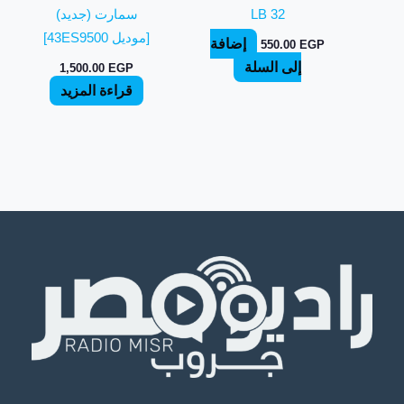
LB 32
سمارت (جديد)
[موديل 43ES9500]
إضافة
550.00
EGP
إلى السلة
1,500.00
EGP
قراءة المزيد