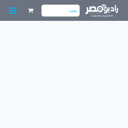
خطي
البحث
لى
عن:
لمحتوى
كمية
مين
بورد
3*1
سمارت
توشيبا
موديل:
32l5780/l57
البوردة
جديدة
بالكرتونة