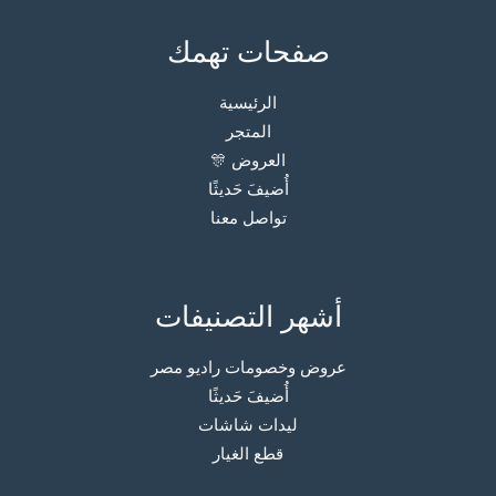
صفحات تهمك
الرئيسية
المتجر
العروض 🎊
أُضيفَ حَديثًا
تواصل معنا
أشهر التصنيفات
عروض وخصومات راديو مصر
أُضيفَ حَديثًا
ليدات شاشات
قطع الغيار