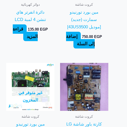
كروت شاشة
دوائر كهربائية
مين بورد تورنيدو
دائرة انفرتر هاي
سمارت (جديد)
تنشن 4 لمبة LCD
[موديل 43US9500]
قراءة
135.00
EGP
إضافة
المزيد
750.00
EGP
إلى السلة
غير متوفر في
المخزون
كروت شاشة
كروت شاشة
كارتة باور شاشة LG
مين بورد تورنيدو