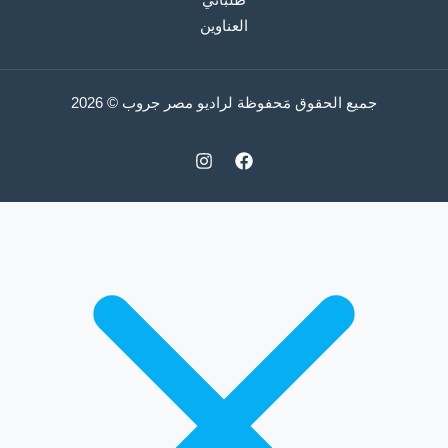
طلباتي
العناوين
جميع الحقوق مَحفوظة لراديو مصر جروب © 2026