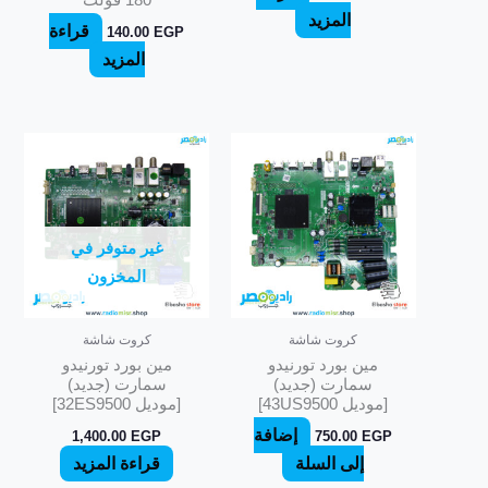
180 فولت
المزيد
قراءة
140.00
EGP
المزيد
غير متوفر في
المخزون
كروت شاشة
كروت شاشة
مين بورد تورنيدو
مين بورد تورنيدو
سمارت (جديد)
سمارت (جديد)
[موديل 43US9500]
[موديل 32ES9500]
إضافة
1,400.00
EGP
750.00
EGP
إلى السلة
قراءة المزيد