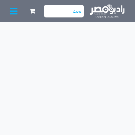
خطي
البحث
لى
عن:
لمحتوى
كمية
مين
بورد
تورنيدو
جديد
[موديل
43ER9500]