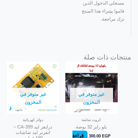
مسجلي الدخول الذين
قاموا بشراء هذا المنتج
ترك مراجعة.
منتجات ذات صلة
غير متوفر في
غير متوفر في
المخزون
المخزون
كروت شاشة
دوائر كهربائية
بلو رايز 32 بوصة
درايفر ليد CA-399 –
انفرتر ليد شاشات
قراءة
300.00
EGP