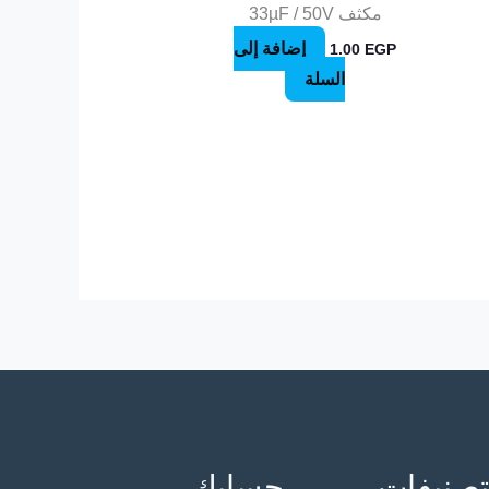
مكثف 33µF / 50V
إضافة إلى
1.00
EGP
السلة
تصنيفات
حسابك