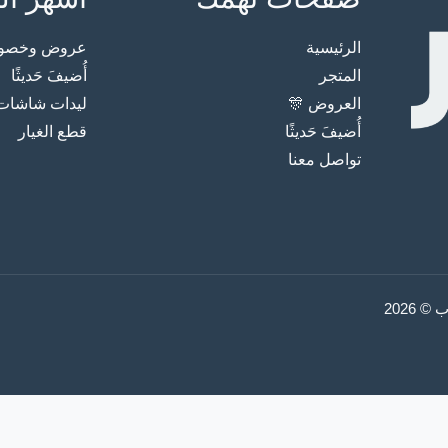
الرئيسية
عروض وخصوما
المتجر
أُضيفَ حَديثًا
العروض 🎊
ليدات شاشات
أُضيفَ حَديثًا
قطع الغيار
تواصل معنا
2026