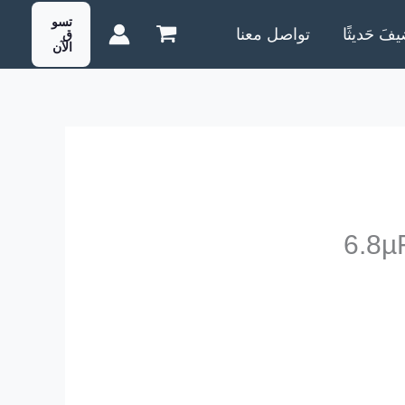
تسو
يفَ حَديثًا
تواصل معنا
ق
الآن