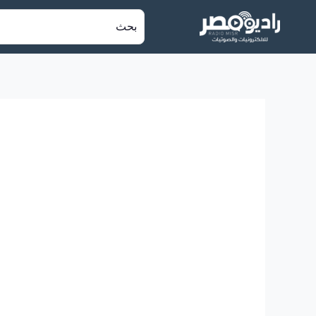
خطي
البحث
لى
عن:
لمحتوى