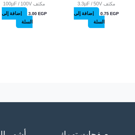
مكثف 3.3µF / 50V
مكثف 100µF / 100V
إضافة إلى
إضافة إلى
3.00
EGP
0.75
EGP
السلة
السلة
صفحات تهمك
أشهر ال