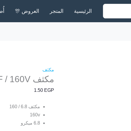
الرئيسية
المتجر
العروض 🎊
أُض
مكثف
مكثف 6.8µF / 160V
1.50
EGP
مكثف 6.8 / 160
160v
6.8 ميكرو