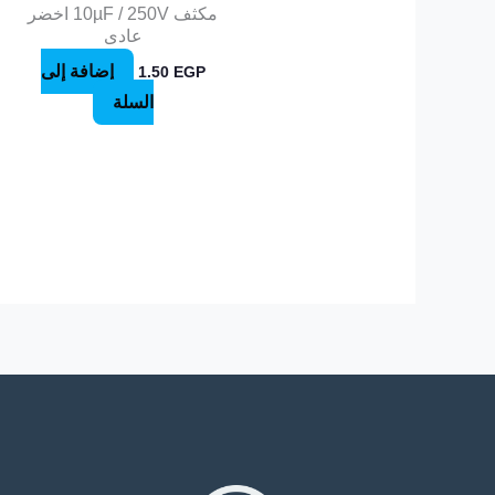
مكثف 10µF / 250V اخضر
عادى
إضافة إلى
1.50
EGP
السلة