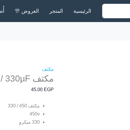
الرئيسية
المتجر
العروض 🎊
أُض
كمية
مكثف
450V
/
مكثف
مكثف 450V / 330µF
330µF
45.00
EGP
مكثف 450 / 330
450v
330 ميكرو