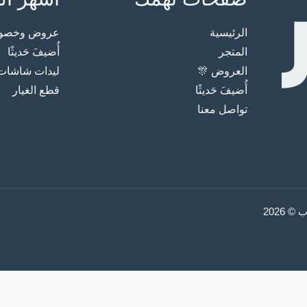
الرئيسية
عروض وخصوما
المتجر
أُضيفَ حَديثًا
العروض 🎊
ليدات شاشات
أُضيفَ حَديثًا
قطع الغيار
تواصل معنا
2026