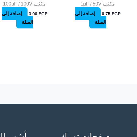
مكثف 1µF / 50V
مكثف 100µF / 100V
إضافة إلى
إضافة إلى
3.00
EGP
0.75
EGP
السلة
السلة
صفحات تهمك
أشهر ال