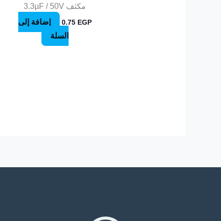
مكثف 3.3µF / 50V
إضافة إلى
0.75
EGP
السلة