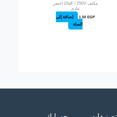
مكثف 10µF / 250V اخضر
عادى
إضافة إلى
1.50
EGP
السلة
تصنيفات
حسابك