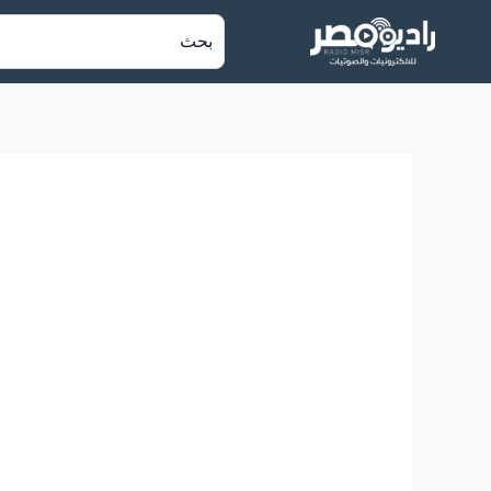
خطي
البحث
لى
عن:
لمحتوى