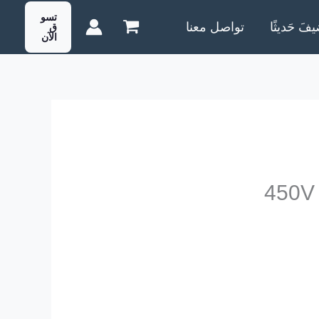
تسو
يفَ حَديثًا
تواصل معنا
ق
الآن