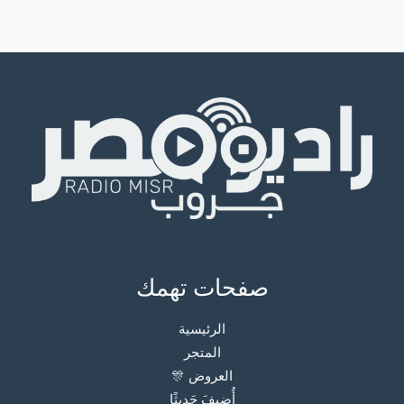
صفحات تهمك
الرئيسية
المتجر
العروض 🎊
أُضيفَ حَديثًا