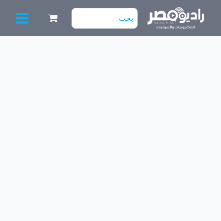
خطي
البحث
لى
عن:
لمحتوى
كمية
مكثف
16V
/
220µF