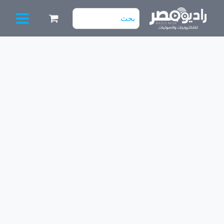
خطي
البحث
لى
عن:
لمحتوى
كمية
مكبر
صوت
(8سماعة
اوم)
موديل930