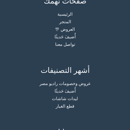
صفحات تهمك
الرئيسية
المتجر
العروض 🎊
أُضيفَ حَديثًا
تواصل معنا
أشهر التصنيفات
عروض وخصومات راديو مصر
أُضيفَ حَديثًا
ليدات شاشات
قطع الغيار