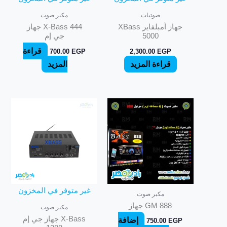
صوتيات
مكبر صوت
جهاز أمبلفاير XBass
X-Bass 444 جهاز
5000
جي إم
قراءة
700.00
EGP
2,300.00
EGP
قراءة المزيد
المزيد
غير متوفر في المخزون
مكبر صوت
GM 888 جهاز
مكبر صوت
X-Bass جهاز جي إم
إضافة
750.00
EGP