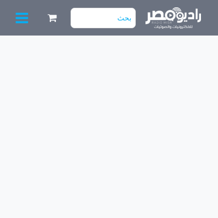
خطي
البحث
لى
عن:
لمحتوى
كمية
مكبر
صوت
(10سماعة
فولت)
موديل
1800