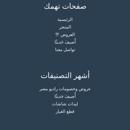
صفحات تهمك
الرئيسية
المتجر
العروض 🎊
أُضيفَ حَديثًا
تواصل معنا
أشهر التصنيفات
عروض وخصومات راديو مصر
أُضيفَ حَديثًا
ليدات شاشات
قطع الغيار