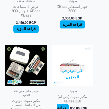
صوتيات
سماعات سقف
جهاز أمبلفاير XBass
عرض 6 سماعات
5000
XBass + جهاز 930
XBass
2,300.00
EGP
3,450.00
EGP
قراءة المزيد
قراءة المزيد
غير متوفر في
المخزون
صوتيات
عرض خاص حتي نفاذ
الكمية
مكبر صوت (جي ام)
مكبر صوت بلوتوث
118 XBass
في الحائط للمسرح
قراءة
850.00
EGP