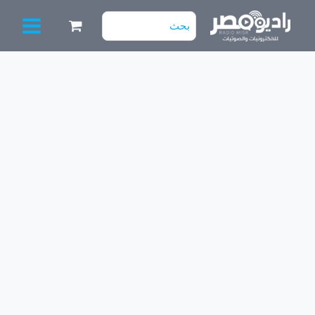
خطي
البحث
لى
عن:
لمحتوى
كمية
مقاومة
6.8Ω
¼W