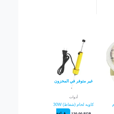
غير متوفر في المخزون
أدوات
جرام
كاويه لحام (شفاط) 30W
قراءة
120.00
EGP