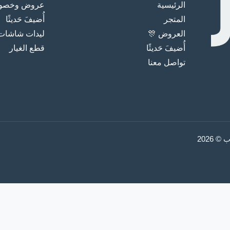
الرئيسية
عروض وخصوما
المتجر
أُضيفَ حَديثًا
العروض 🎊
ليدات شاشات
أُضيفَ حَديثًا
قطع الغيار
تواصل معنا
2026