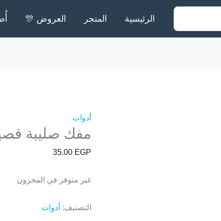
الرئيسية
المتجر
العروض 🎊
أُض
أدوات
مفك صليبة قصير OSS
35.00
EGP
غير متوفر في المخزون
التصنيف:
أدوات