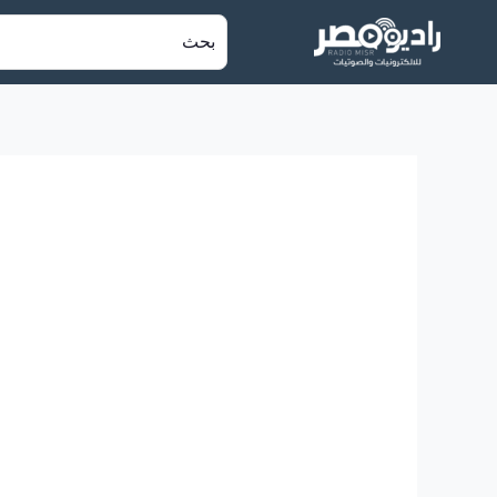
خطي
البحث
لى
عن:
لمحتوى