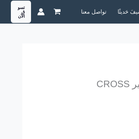
تسو
يفَ حَديثًا
تواصل معنا
ق
الآن
CR