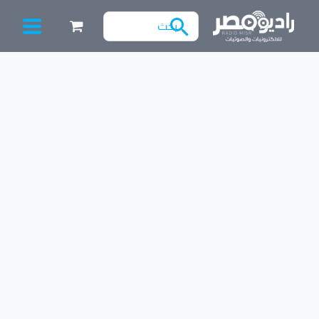
خطي
البحث
لى
عن:
لمحتوى
Filter
كمية
مفتاح
سويتش
6
طرف