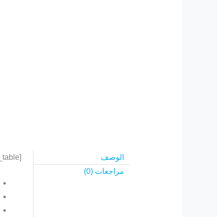
الوصف
[wcj_product_wholesale_price_table]
مراجعات (0)