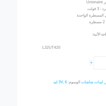
Un
 فولت
ة
ات
الآتية:
L32UT420
+
,
ليدات شاشات
الوسوم:
6 ليد
,
3V