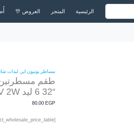
الرئيسية
المتجر
العروض 🎊
أُض
كمية
طقم
مسطرتين
جولدي
مساطر يونيون اير
,
ليدات شا
طقم مسطرتين ج
(يونيون
اير)
“32 6 ليد 3V 2W [62.5 سم]
"32
80.00
EGP
6
ليد
[wcj_product_wholesale_price_table]
3V
2W