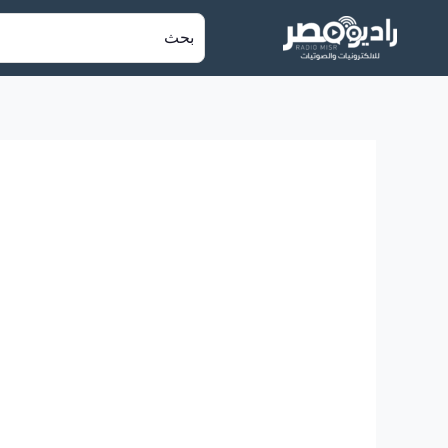
خطي
البحث
لى
عن:
لمحتوى