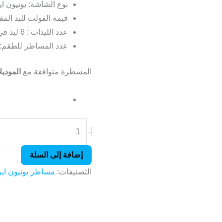
نوع الشاشة: يونيون اير ionaire
[62.5
قيمة الفولت لليد المفرد : 3
سم]
عدد الليدات : 6 ليد في المسطرة الواحدة
عدد المساطر للطقم: 2 مسطر
المسطرة متوافقة مع
الموديل
-
إضافة إلى السلة
التصنيفات:
مساطر يونيون اير