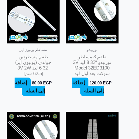
تورنيدو
مساطر يونيون اير
طقم 3 مساطر
طقم مسطرتين
تورنيدو “32 8 ليد 3V
جولدي (يونيون اير)
Model 32ED3100
“32 6 ليد 3V 2W
سوكت بعد اول ليد
[62.5 سم]
إضافة
إضافة
80.00
EGP
120.00
EGP
إلى السلة
إلى السلة