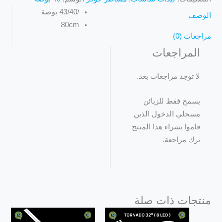
/43/40 بوصة
الوصف
80cm
مراجعات (0)
المراجعات
لا توجد مراجعات بعد.
يسمح فقط للزبائن
مسجلي الدخول الذين
قاموا بشراء هذا المنتج
ترك مراجعة.
منتجات ذات صلة