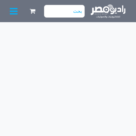
خطي
البحث
لى
عن:
لمحتوى
كمية
مسطرة
cut
جوكر
10
ليد
3
فولت
80
سم