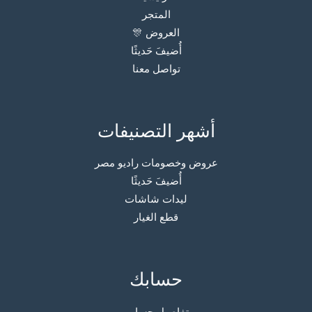
المتجر
العروض 🎊
أُضيفَ حَديثًا
تواصل معنا
أشهر التصنيفات
عروض وخصومات راديو مصر
أُضيفَ حَديثًا
ليدات شاشات
قطع الغيار
حسابك
تفاصيل حسابي