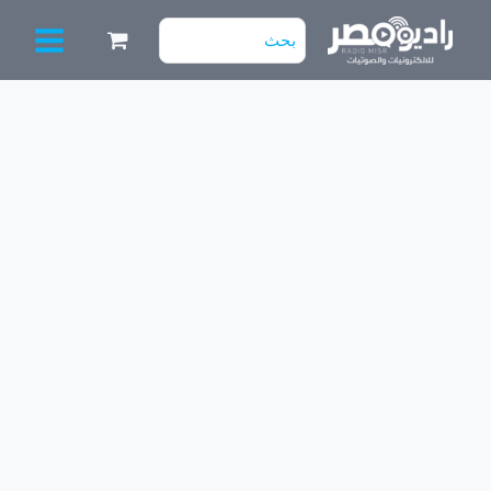
خطي
البحث
لى
عن:
لمحتوى
كمية
مايك
UNI-
TEX
(D-
525)