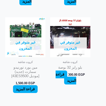
المزيد
المزيد
غير متوفر في
غير متوفر في
المخزون
المخزون
كروت شاشة
كروت شاشة
بلو رايز 32 بوصة
مين بورد تورنيدو
سمارت (جديد)
قراءة
300.00
EGP
[موديل 43ES9500]
المزيد
1,500.00
EGP
قراءة المزيد