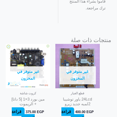
قاموا بشراء هذا المنتج
ترك مراجعة.
منتجات ذات صلة
غير متوفر في
غير متوفر في
المخزون
المخزون
قطع الغيار
كروت شاشة
24Lcd باور توشيبا
مين بورد 3×1 [5 داتا]
2لمبه جديد زيرو
+ الريموت
قراءة
قراءة
375.00
EGP
400.00
EGP