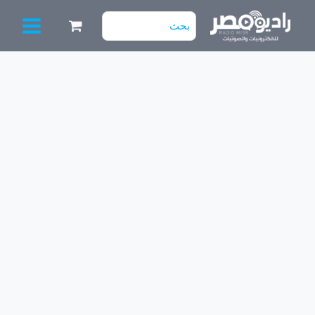
خطي
البحث
لى
عن:
لمحتوى
كمية
كارت
3×1
Contex-
ELC
(10
داتا)
جديد
بالريموت