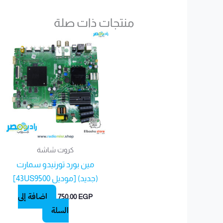
منتجات ذات صلة
كروت شاشة
مين بورد تورنيدو سمارت
(جديد) [موديل 43US9500]
إضافة إلى
750.00
EGP
السلة