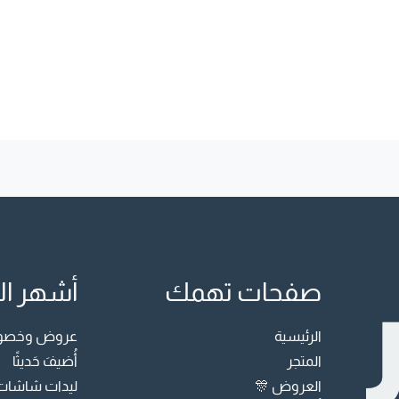
صفحات تهمك
أشهر ال
الرئيسية
عروض وخصوما
المتجر
أُضيفَ حَديثًا
العروض 🎊
ليدات شاشات