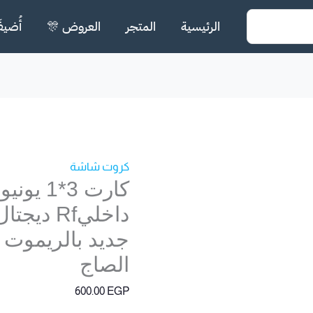
الرئيسية
المتجر
العروض 🎊
أُضيف
كروت شاشة
داخليRf 
جديد بالريموت 
الصاج
600.00
EGP