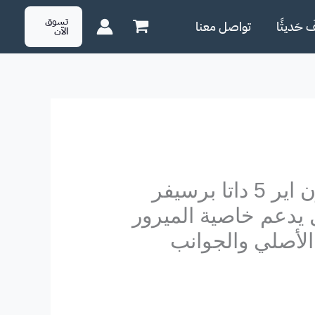
تسوق
َ حَديثًا
تواصل معنا
الآن
كارت 3*1 يونيون اير 5 داتا برسيفر
ديجتال يدعم خاصية الميرور
الأصلي والجوانب