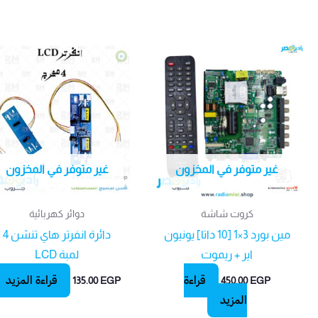
غير متوفر في المخزون
غير متوفر في المخزون
كروت شاشة
دوائر كهربائية
مين بورد 3×1 [10 داتا] يونيون
دائرة انفرتر هاي تنشن 4
اير + ريموت
لمبة LCD
قراءة
قراءة المزيد
135.00
EGP
450.00
EGP
المزيد