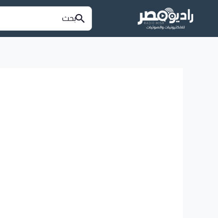
خطي
البحث
عن:
لى
لمحتوى