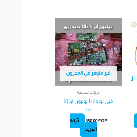
غير متوفر في المخزون
كروت شاشة
مين بورد 3×1 يونيون اير [5
داتا]
قراءة
350.00
EGP
المزيد