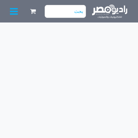
خطي
البحث
لى
عن:
لمحتوى
كمية
كابل
LVDS
10
data
باور
شمال
-
سامسونج