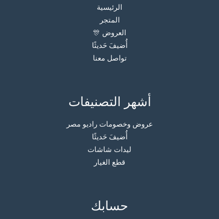
الرئيسية
المتجر
العروض 🎊
أُضيفَ حَديثًا
تواصل معنا
أشهر التصنيفات
عروض وخصومات راديو مصر
أُضيفَ حَديثًا
ليدات شاشات
قطع الغيار
حسابك