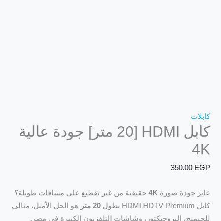
كابلات
كابل HDMI [20 متر] جودة عالية
4K
350.00
EGP
عايز جودة صورة
4K
حقيقية من غير تقطيع على مسافات طويلة؟
كابل HDMI HDTV Premium بطول
20 متر
هو الحل الأمثل. مثالي
للجيمنج، البروجيكتور، وشاشات التلفزيون الكبيرة في مصر.