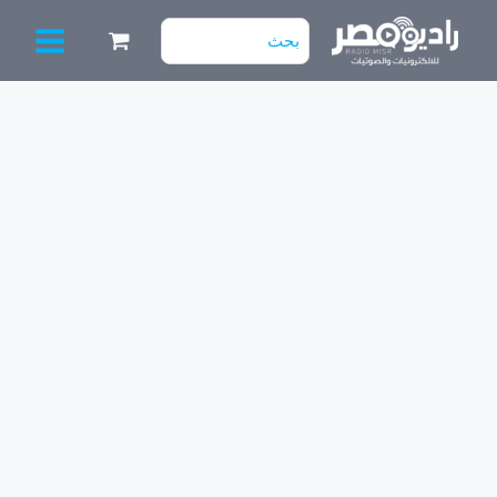
خطي
البحث
لى
عن:
لمحتوى
كمية
كابل
HDMI
[20
متر]
جودة
عالية
4K