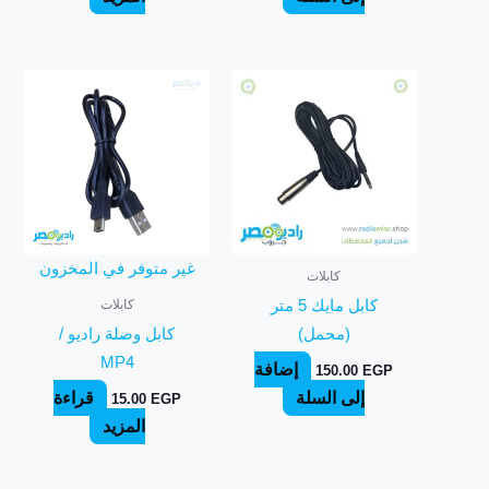
غير متوفر في المخزون
كابلات
كابلات
كابل مايك 5 متر
(محمل)
كابل وصلة راديو /
MP4
إضافة
150.00
EGP
إلى السلة
قراءة
15.00
EGP
المزيد