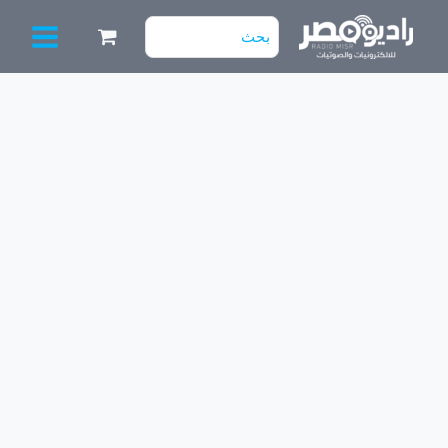
خطي
البحث
لى
عن:
لمحتوى
كمية
كابل
1×1
ستريو
ستريو
1.5
م