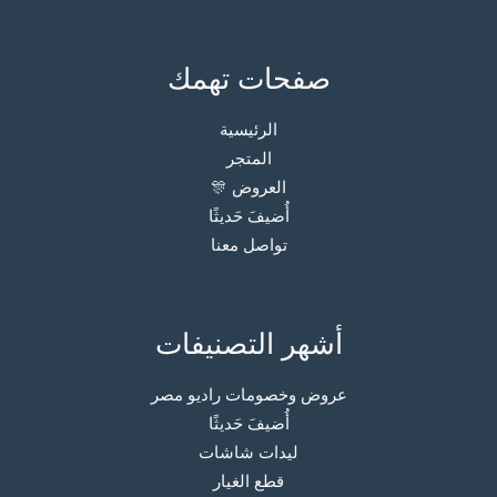
صفحات تهمك
الرئيسية
المتجر
العروض 🎊
أُضيفَ حَديثًا
تواصل معنا
أشهر التصنيفات
عروض وخصومات راديو مصر
أُضيفَ حَديثًا
ليدات شاشات
قطع الغيار