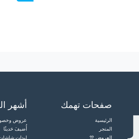
صفحات تهمك
أشهر ال
الرئيسية
عروض وخصوما
المتجر
أُضيفَ حَديثًا
العروض 🎊
ليدات شاشات