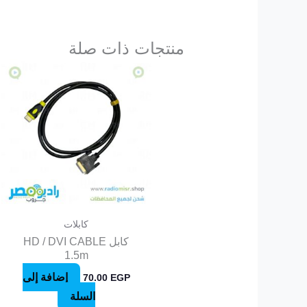
منتجات ذات صلة
كابلات
كابل HD / DVI CABLE
1.5m
إضافة إلى
70.00
EGP
السلة