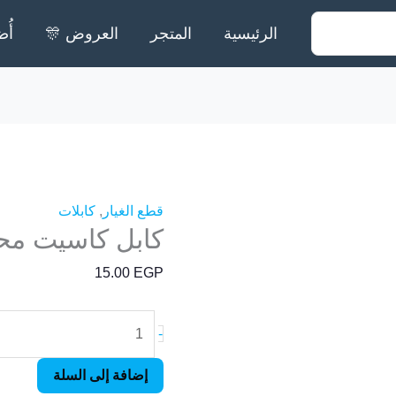
الرئيسية
المتجر
العروض 🎊
أُض
كمية
كابل
كاسيت
محمل
قطع الغيار
,
كابلات
كابل كاسيت مح
متر
ونص
15.00
EGP
-
إضافة إلى السلة