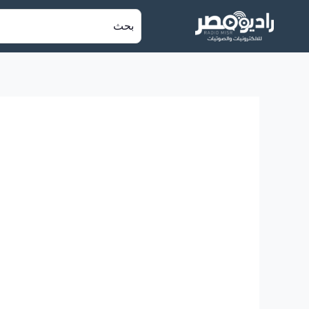
خطي
البحث
لى
عن:
لمحتوى